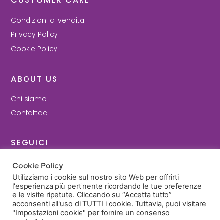
CUSTOMER CARE
Condizioni di vendita
Privacy Policy
Cookie Policy
ABOUT US
Chi siamo
Contattaci
SEGUICI
Facebook
Cookie Policy
Instagram
Utilizziamo i cookie sul nostro sito Web per offrirti
l'esperienza più pertinente ricordando le tue preferenze
e le visite ripetute. Cliccando su “Accetta tutto”
© 2022 - Cartilly di Ilenia Guidi - P. Iva 03693371209
acconsenti all'uso di TUTTI i cookie. Tuttavia, puoi visitare
"Impostazioni cookie" per fornire un consenso