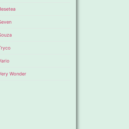
Resetea
Seven
Souza
Tryco
Vario
Very Wonder