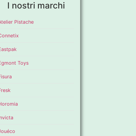
I nostri marchi
Atelier Pistache
Connetix
Eastpak
Egmont Toys
Fisura
Fresk
Horomia
Invicta
Jouéco