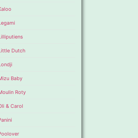
Kaloo
Legami
Lilliputiens
Little Dutch
Londji
Mizu Baby
Moulin Roty
Oli & Carol
Panini
Poolover