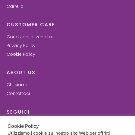
Carrello
CUSTOMER CARE
Condizioni di vendita
Privacy Policy
Cookie Policy
ABOUT US
Chi siamo
Contattaci
SEGUICI
Facebook
Cookie Policy
Instagram
Utilizziamo i cookie sul nostro sito Web per offrirti