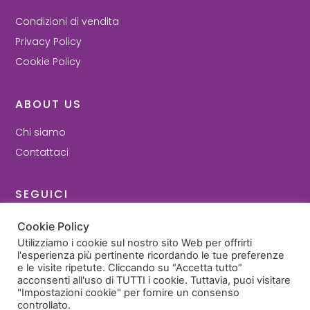
Condizioni di vendita
Privacy Policy
Cookie Policy
ABOUT US
Chi siamo
Contattaci
SEGUICI
Facebook
Cookie Policy
Instagram
Utilizziamo i cookie sul nostro sito Web per offrirti
l'esperienza più pertinente ricordando le tue preferenze
e le visite ripetute. Cliccando su “Accetta tutto”
© 2022 - Cartilly di Ilenia Guidi - P. Iva 03693371209
acconsenti all'uso di TUTTI i cookie. Tuttavia, puoi visitare
"Impostazioni cookie" per fornire un consenso
controllato.