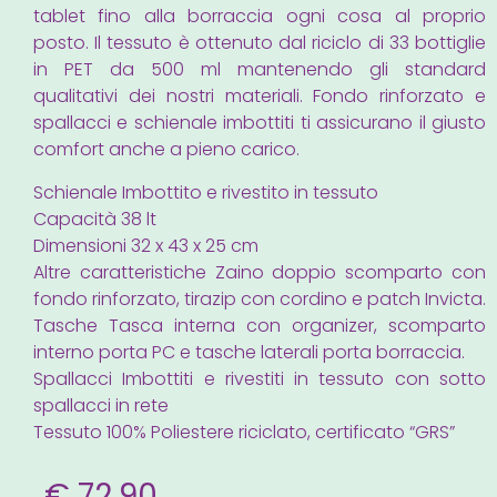
tablet fino alla borraccia ogni cosa al proprio
posto. Il tessuto è ottenuto dal riciclo di 33 bottiglie
in PET da 500 ml mantenendo gli standard
qualitativi dei nostri materiali. Fondo rinforzato e
spallacci e schienale imbottiti ti assicurano il giusto
comfort anche a pieno carico.
Schienale Imbottito e rivestito in tessuto
Capacità 38 lt
Dimensioni 32 x 43 x 25 cm
Altre caratteristiche Zaino doppio scomparto con
fondo rinforzato, tirazip con cordino e patch Invicta.
Tasche Tasca interna con organizer, scomparto
interno porta PC e tasche laterali porta borraccia.
Spallacci Imbottiti e rivestiti in tessuto con sotto
spallacci in rete
Tessuto 100% Poliestere riciclato, certificato “GRS”
€
72,90