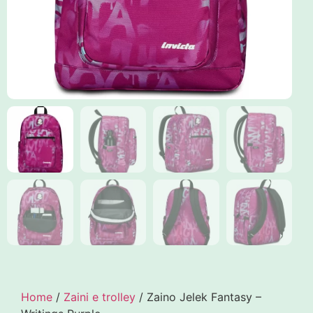
Home
/
Zaini e trolley
/ Zaino Jelek Fantasy –