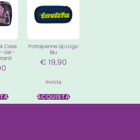
ck Case
Portapenne Lip Logo
 Girl -
Blu
ianti
€
19,90
90
Invicta
STA
ACQUISTA