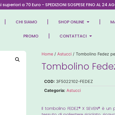
ni superiori a 70 Euro - SPEDIZIONI SOSPESE FINO AL 2
CHI SIAMO
SHOP ONLINE
M
PROMO
CONTATTACI
Home
/
Astucci
/ Tombolino Fedez pe
Tombolino Fede
COD:
3F5022102-FEDEZ
Categoria:
Astucci
Il tombolino FEDEZ® X SEVEN® è un 
tessuto di poliestere riciclato, ricav