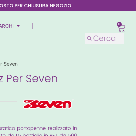
4 AGOSTO PER CHIUSURA NEGOZIO
0
ARCHI
r Seven
z Per Seven
pratico portapenne realizzato in
ato da 1,5 bottiglie in PET da 500