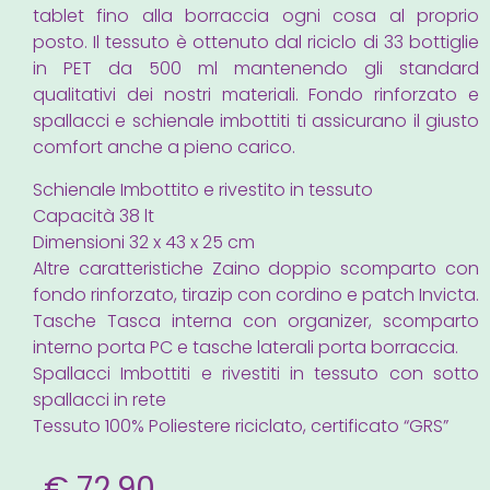
tablet fino alla borraccia ogni cosa al proprio
posto. Il tessuto è ottenuto dal riciclo di 33 bottiglie
in PET da 500 ml mantenendo gli standard
qualitativi dei nostri materiali. Fondo rinforzato e
spallacci e schienale imbottiti ti assicurano il giusto
comfort anche a pieno carico.
Schienale Imbottito e rivestito in tessuto
Capacità 38 lt
Dimensioni 32 x 43 x 25 cm
Altre caratteristiche Zaino doppio scomparto con
fondo rinforzato, tirazip con cordino e patch Invicta.
Tasche Tasca interna con organizer, scomparto
interno porta PC e tasche laterali porta borraccia.
Spallacci Imbottiti e rivestiti in tessuto con sotto
spallacci in rete
Tessuto 100% Poliestere riciclato, certificato “GRS”
€
72,90