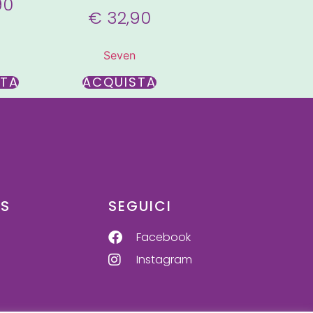
90
€
32,90
Seven
STA
ACQUISTA
US
SEGUICI
Facebook
Instagram