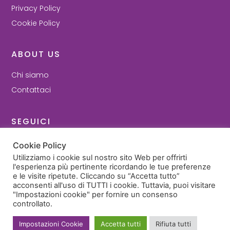
Privacy Policy
Cookie Policy
ABOUT US
Chi siamo
Contattaci
SEGUICI
Facebook
Cookie Policy
Instagram
Utilizziamo i cookie sul nostro sito Web per offrirti
l'esperienza più pertinente ricordando le tue preferenze
e le visite ripetute. Cliccando su “Accetta tutto”
© 2022 - Cartilly di Ilenia Guidi - P. Iva 03693371209
acconsenti all'uso di TUTTI i cookie. Tuttavia, puoi visitare
"Impostazioni cookie" per fornire un consenso
controllato.
Visa
Mastercard
Paypal
Satispay
Impostazioni Cookie
Accetta tutti
Rifiuta tutti