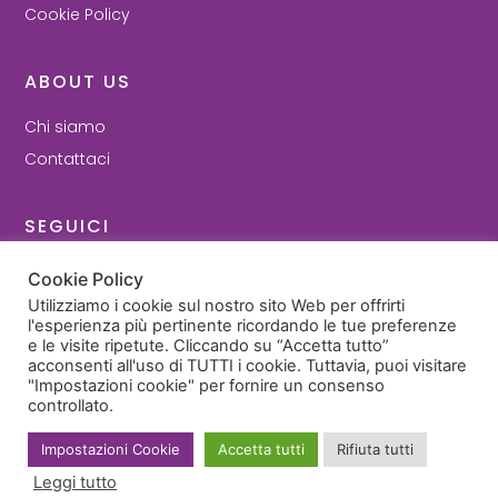
Cookie Policy
ABOUT US
Chi siamo
Contattaci
SEGUICI
Facebook
Cookie Policy
Instagram
Utilizziamo i cookie sul nostro sito Web per offrirti
l'esperienza più pertinente ricordando le tue preferenze
e le visite ripetute. Cliccando su “Accetta tutto”
© 2022 - Cartilly di Ilenia Guidi - P. Iva 03693371209
acconsenti all'uso di TUTTI i cookie. Tuttavia, puoi visitare
"Impostazioni cookie" per fornire un consenso
controllato.
Visa
Mastercard
Paypal
Satispay
Impostazioni Cookie
Accetta tutti
Rifiuta tutti
Sito realizzato da BeW Business World Snc
Leggi tutto