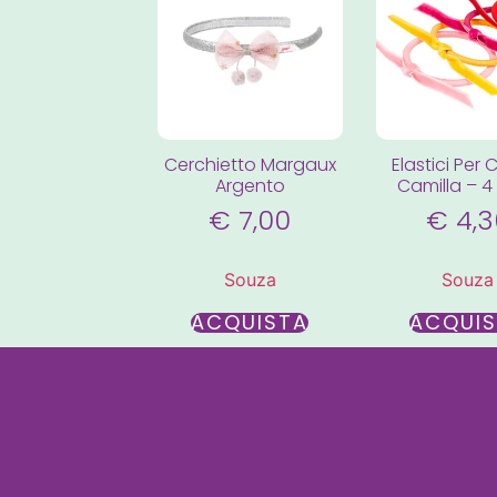
Cerchietto Margaux
Elastici Per 
Argento
Camilla – 4
€
7,00
€
4,3
Souza
Souza
ACQUISTA
ACQUI