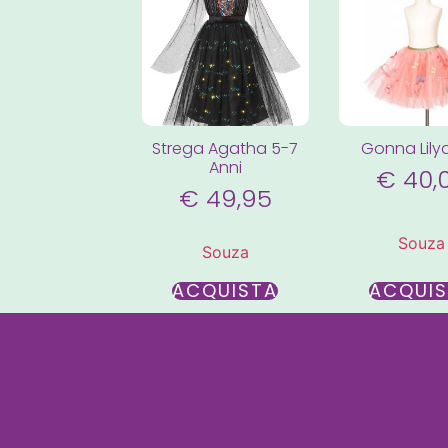
Strega Agatha 5-7
Gonna Lily
Anni
€
40,
€
49,95
Souza
Souza
ACQUISTA
ACQUI