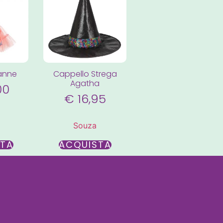
anne
Cappello Strega
Agatha
00
€
16,95
Souza
STA
ACQUISTA