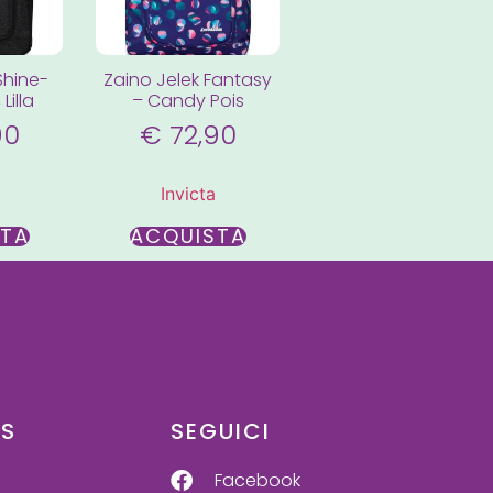
Shine-
Zaino Jelek Fantasy
Lilla
– Candy Pois
90
€
72,90
Invicta
STA
ACQUISTA
US
SEGUICI
Facebook