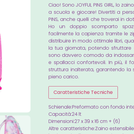
Ciao! Sono JOYFUL PINS GIRL, lo zain
a scuola e giocare! Divertiti a perso
PINS, anche quelli che troverai in do
Ho un doppio scomparto spazi
facilmente la capienza tramite le zi
distribuire in modo ottimale libri, qu
la tua giornata, potendo sfruttare a
sono davvero comodo da indossare s
e spallacci confortevoli. In più, il
struttura inalterata, garantendo la
pieno carico.
Caratteristiche Tecniche
Schienale:Preformato con fondo int
Capacità:24 lt
Dimensioni:27 x 39 x 16 cm + (6)
Altre caratteristiche:Zaino estensibile