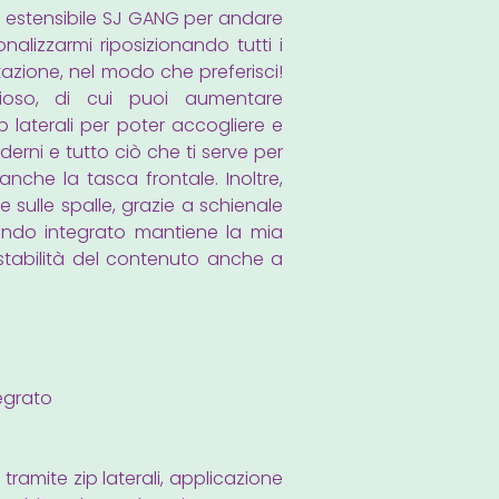
o estensibile SJ GANG per andare
nalizzarmi riposizionando tutti i
tazione, nel modo che preferisci!
oso, di cui puoi aumentare
p laterali per poter accogliere e
aderni e tutto ciò che ti serve per
nche la tasca frontale. Inoltre,
ulle spalle, grazie a schienale
 fondo integrato mantiene la mia
 stabilità del contenuto anche a
egrato
 tramite zip laterali, applicazione