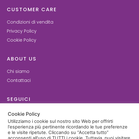
CUSTOMER CARE
Condizioni di vendita
Privacy Policy
Cookie Policy
ABOUT US
Chi siamo
Contattaci
SEGUICI
Facebook
Cookie Policy
Instagram
Utilizziamo i cookie sul nostro sito Web per offrirti
l'esperienza più pertinente ricordando le tue preferenze
e le visite ripetute. Cliccando su “Accetta tutto”
© 2022 - Cartilly di Ilenia Guidi - P. Iva 03693371209
acconsenti all'uso di TUTTI i cookie. Tuttavia, puoi visitare