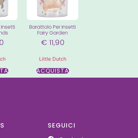
Insetti
Barattolo Per Insetti
ends
Fairy Garden
90
€
11,90
tch
Little Dutch
STA
ACQUISTA
US
SEGUICI