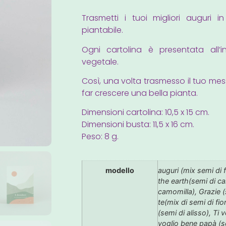
Trasmetti i tuoi migliori auguri i
piantabile.
Ogni cartolina è presentata all’
vegetale.
Così, una volta trasmesso il tuo me
far crescere una bella pianta.
Dimensioni cartolina: 10,5 x 15 cm.
Dimensioni busta: 11,5 x 16 cm.
Peso: 8 g.
modello
auguri (mix semi di fi
the earth(semi di c
camomilla), Grazie (
te(mix di semi di fi
(semi di alisso), Ti
voglio bene papà (s