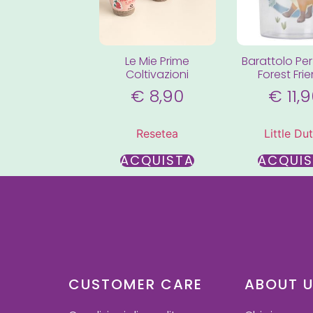
Le Mie Prime
Barattolo Per 
Coltivazioni
Forest Fri
€
8,90
€
11,
Resetea
Little Du
ACQUISTA
ACQUI
CUSTOMER CARE
ABOUT 