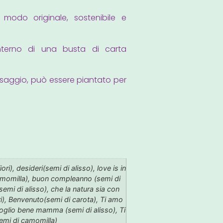
n modo originale, sostenibile e
interno di una busta di carta
ssaggio, può essere piantato per
ori), desideri(semi di alisso), love is in
amomilla), buon compleanno (semi di
semi di alisso), che la natura sia con
ori), Benvenuto(semi di carota), Ti amo
 voglio bene mamma (semi di alisso), Ti
emi di camomilla)