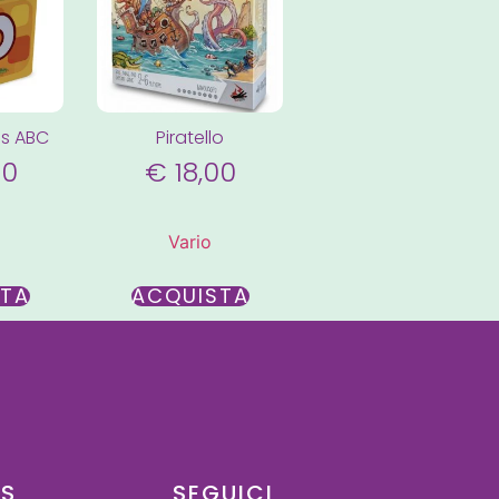
es ABC
Piratello
90
€
18,00
Vario
STA
ACQUISTA
US
SEGUICI