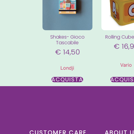
Shakes- Gioco
Rolling Cub
Tascabile
€
16,
€
14,50
Vario
Londji
ACQUISTA
ACQUI
CUSTOMER CARE
ABOUT 