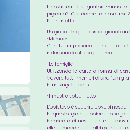
I nostri amici sognatori vanno a 
pigiama? Chi dorme a casa mia? D
Buonanotte!
Un gioco che può essere giocato in t
· Memory
Con tutti i personaggi nei loro lett
indossano lo stesso pigiama.
· Le famiglie
Utilizzando le carte a forma di casa
trovare tutti i membri di una famiglia
in un singolo turno.
· Il mostro sotto il letto
L’obiettivo è scoprire dove si nasconde
In questo gioco abbiamo bisogno 
incaricato di nascondere un mostro
alle domande degli altri giocatori, ad