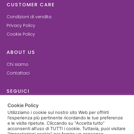
CUSTOMER CARE
Condizioni di vendita
Privacy Policy
Cookie Policy
ABOUT US
Chi siamo
Contattaci
SEGUICI
Facebook
Cookie Policy
Instagram
Utilizziamo i cookie sul nostro sito Web per offrirti
l'esperienza più pertinente ricordando le tue preferenze
e le visite ripetute. Cliccando su “Accetta tutto”
© 2022 - Cartilly di Ilenia Guidi - P. Iva 03693371209
acconsenti all'uso di TUTTI i cookie. Tuttavia, puoi visitare