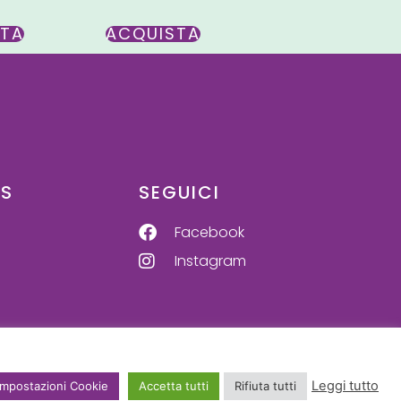
STA
ACQUISTA
US
SEGUICI
Facebook
Instagram
Leggi tutto
Impostazioni Cookie
Accetta tutti
Rifiuta tutti
Sito realizzato da BeW Business World Snc