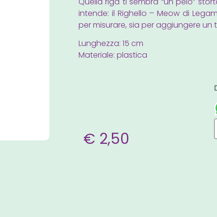
Quella riga ti sembra “un pelo” stort
intende: il Righello – Meow di Legami
per misurare, sia per aggiungere un t
Lunghezza: 15 cm
Materiale: plastica
€
2,50