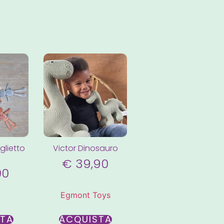
glietto
Victor Dinosauro
€
39,90
00
Egmont Toys
STA
ACQUISTA