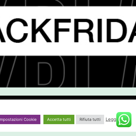
olley e astucci attrezzati
Leggi tutto
Impostazioni Cookie
Accetta tutti
Rifiuta tutti