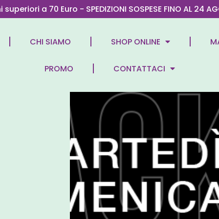
ni superiori a 70 Euro - SPEDIZIONI SOSPESE FINO AL 2
CHI SIAMO
SHOP ONLINE
M
PROMO
CONTATTACI