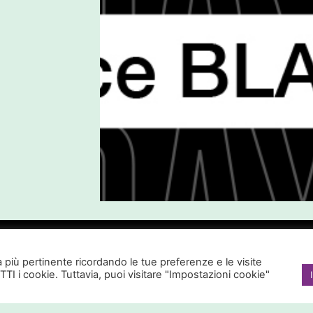
2 per attivare uno SCONTO del 30% su zaini, tr
za più pertinente ricordando le tue preferenze e le visite
TTI i cookie. Tuttavia, puoi visitare "Impostazioni cookie"