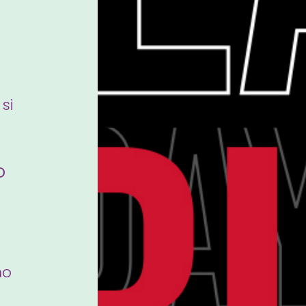
 si
O
no
E